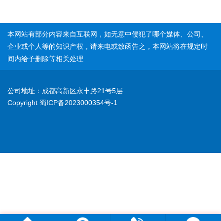
网
许
站
本网站有部分内容来自互联网，如无意中侵犯了哪个媒体、公司、
可
建
企业或个人等的知识产权，请来电或致函告之，本网站将在规定时
设
间内给予删除等相关处理
证
APP
ICP
商
开发
许
公司地址：成都高新区永丰路21号5层
标
可
Copyright 蜀ICP备2023000354号-1
证
服
EDI
务
许
商
版
可
标
证
权
注
劳
册
务
服
商
派