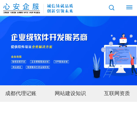
首
页
互
联
网
成都代理记账
网站建设知识
互联网资质
服
务
成都公司注册
成都个体工商户注册
成都公
小
经
程
成都edi许可证代办
营
序