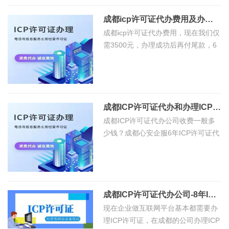
不会办理该证书，如果找成都代办机
术
成
构办
信
账
关
成都icp许可证代办费用及办理ICP许可证流程详解
摄
都
息
公
成都icp许可证代办费用，现在我们仅
影
于
代
需3500元，办理成功后再付尾款，6
服
司
作
理
年企业互联网资质办理经验公司承
务
注
我
品
接，专业老师一对一服务沟通，从办
记
销
登
理什
们
账
许
记
集
网
成都ICP许可证代办和办理ICP许可证的流程
可
电
团
站
成都ICP许可证代办公司收费一般多
证
影
简
少钱？成都心安企服6年ICP许可证代
建
服
作
介
办公司，代办ICP许可费用3500元。
设
务
今天ICP许可证办理老师把成都ICP许
品
成
知
可的
登
功
识
记
案
成都ICP许可证代办公司-8年ICP许可证办理经验，收费才3500元
互
例
现在企业做互联网平台基本都需要办
联
联
理ICP许可证，在成都的公司办理ICP
网