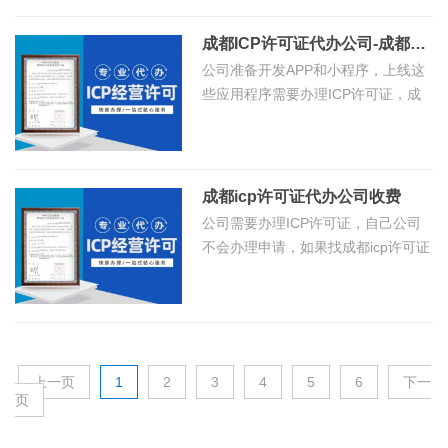
许可证可以找代办公司，成都代办
系
资
ICP许可的费用才3500元，成都8年
我
成都ICP许可证代办公司-成都心安企服6年ICP许可证办理经验公司
质
互联网
公司准备开发APP和小程序，上线这
们
小
些应用程序需要办理ICP许可证，成
程
都代办ICP许可证的公司收费情况是
怎样的？办理成都ICP许可证代办公
序
司哪家
开
成都icp许可证代办公司收费
发
公司需要办理ICP许可证，自己公司
知
不会办理申请，如果找成都icp许可证
识
代办公司办理，一般代办公司代办
APP
ICP许可证收费是怎样的？今天8年企
业互
开发
观点
上一页
1
2
3
4
5
6
下一
成
页
都
公