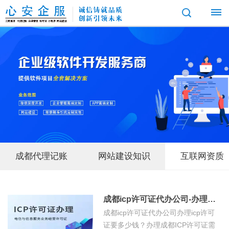
首
页
互
联
网
成都代理记账
网站建设知识
互联网资质
服
务
成都公司注册
成都个体工商户注册
成都
小
经
成都icp许可证代办公司-办理成都ICP许可证要多少钱？
程
成都edi许可证代办
成都icp许可证代办公司办理icp许可
营
序
证要多少钱？办理成都ICP许可证需