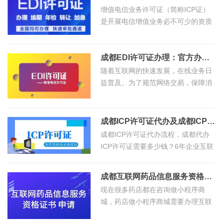
务
标
增值电信业务许可证（简称ICP证）
遣
计
是开展电信增值业务必不可少的资质
工
转
资
之一。然而，申请和办理ICP证的过
算
让
质
程繁琐且复杂，对于非专业人士来说
商
机
商
是一
成都EDI许可证办理：官方办理免费，代办公司一手收费，市场价格透明
医
软
标
会
随着互联网的快速发展，在线业务日
疗
著
益普及。为了规范网络交易，保障消
变
器
计
登
费者权益，国家相关部门对互联网交
更
械
成
易平台实施了许可证管理制度。成都
企
记
商
许
都
作
成都ICP许可证代办及成都ICP许可证代办费用
音
标
业
可
注
成都ICP许可证代办流程，成都代办
乐
无
ICP许可证需要多少钱？6年企业互联
证
册
作
知
效
网资质办理经验小编分享如下，也可
互
公
品
以拨打18202875706电话咨询办理，
宣
成都互联网药品信息服务资格证书办理多少钱-精选推荐公司办理费用便宜
识
联
司
一手
登
告
现在很多药店都在咨询做小程序商
网
代
记
课
城，药店做小程序商城需要办理互联
药
理
美
网药品信息服务资格证书，很多药店
堂
品
记