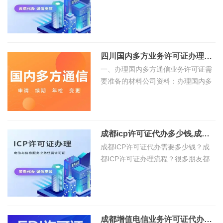
要提供什么资料？8年互联网资质办
网
许
理小编整理分享如下，或者拨打电话
站
1820
可
建
设
四川国内多方业务许可证办理需要什么资料？办理费用才3500元！
证
APP
一、办理国内多方通信业务许可证需
ICP
商
要准备的材料公司资料：办理国内多
开发
许
方通信业务许可证需要提供公司的基
标
可
本信息资料，包括公司名称、注册地
证
址
服
EDI
成都icp许可证代办多少钱,成都icp许可证代办流程（精选）
务
许
成都ICP许可证代办需要多少钱？成
商
都ICP许可证办理流程？很多朋友都
版
可
在询问这个问题。随着互联网的发
标
证
展，越来越多的公司需要办理ICP许
权
注
劳
可证，
册
务
服
商
成都增值电信业务许可证代办公司：经验丰富，高效快捷（精选）
派