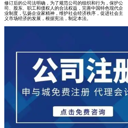
修订后的公司法明确，为了规范公司的组织和行为，保护公
务
标
遣
司、股东、职工和债权人的合法权益，完善中国特色现代企
计
业制度，弘扬企业家精神，维护社会经济秩序，促进社会主
工
转
资
义市场经济的发展，根据宪法，制定本法。
算
让
质
商
机
商
医
软
标
会
疗
著
变
器
计
登
更
械
成
企
记
商
许
都
音
标
业
可
注
乐
无
证
册
作
知
效
互
公
品
宣
识
联
司
登
告
网
代
记
课
药
理
美
堂
品
记