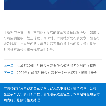
术
成
信
账
关
摄
都
息
公
影
于
代
服
司
作
理
务
注
我
品
【版权与免责声明】本网站所发布的文章皆遵循版权声明，如果没
记
销
登
得相应的授权，禁止转载，同时对于本网站所发布的文章，如若有
们
账
许
涉及版权、声誉等问题，请及时联系我们并提出问题，我们将第一
记
集
网
时间核实后根据相关规定及时处理。
可
电
团
站
证
影
简
建
服
上一篇：
在成都武侯区注册公司需要什么资料和多久时间（精选）
作
介
设
务
下一篇：
2024年在成都注册公司需要准备什么资料？老牌注册会计师解答！
品
成
知
登
功
识
记
案
本网站有部分内容来自互联网，如无意中侵犯了哪个媒体、公司、
互
企业或个人等的知识产权，请来电或致函告之，本网站将在规定时
例
联
间内给予删除等相关处理
联
网