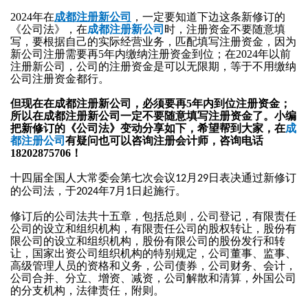
网
2024年在
成都注册新公司
，一定要知道下边这条新修订的
许
《公司法》，在
成都注册新公司
时，注册资金不要随意填
站
写，要根据自己的实际经营业务，匹配填写注册资金，因为
可
新公司注册需要再5年内缴纳注册资金到位；在2024年以前
建
注册新公司，公司的注册资金是可以无限期，等于不用缴纳
设
公司注册资金都行。
证
APP
ICP
但现在在成都注册新公司，必须要再5年内到位注册资金；
商
所以在成都注册新公司一定不要随意填写注册资金了。小编
开发
许
把新修订的《公司法》变动分享如下，希望帮到大家，在
成
标
都注册公司
有疑问也可以咨询注册会计师，咨询电话
可
18202875706！
证
服
十四届全国人大常委会第七次会议
月
日表决通过新修订
12
29
EDI
的公司法，于
年
月
日起施行。
2024
7
1
务
许
修订后的公司法共十五章，包括总则，公司登记，有限责任
商
版
可
公司的设立和组织机构，有限责任公司的股权转让，股份有
标
限公司的设立和组织机构，股份有限公司的股份发行和转
证
让，国家出资公司组织机构的特别规定，公司董事、监事、
权
注
劳
高级管理人员的资格和义务，公司债券，公司财务、会计，
公司合并、分立、增资、减资，公司解散和清算，外国公司
册
务
服
的分支机构，法律责任，附则。
商
派