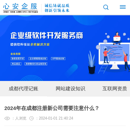
首
页
互
联
网
成都代理记账
网站建设知识
互联网资质
服
务
成都公司注册
成都个体工商户注册
成都
2024年在成都注册新公司需要注意什么？
小
经
程
：
人浏览
：2024-01-01 21:40:24
成都edi许可证代办
营
序